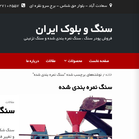
Ski
سعادت آباد - بلوار حق شناس - برج سرو نقره ای
09127102557 - آقای یح
t
conten
سنگ و بلوک ایران
فروش پودر سنگ ، سنگ نمره بندی شده و سنگ تزئینی
صفحه نخست
محصولات
مقالات
درباره ما
خانه
/ نوشته‌های برچسب شده “سنگ نمره بندی شده”
سنگ نمره بندی شده
مقالات
سنگ
سنگ شکن 
و تغییر ف