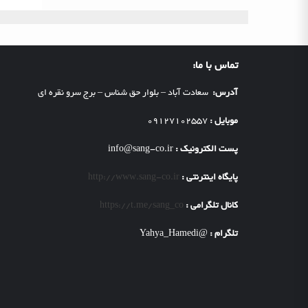
تماس با ما:
آدرس:
سعادت آباد – بلوار حق شناس – برج سرو نقره ای
موبایل :
09127102557
پست الکترونیک :
info@sang-co.ir
پایگاه اینترنتی :
http://www.sang-co.ir
کانال تلگرامی :
https://t.me/sang_co
تلگرام :
@Yahya_Hamedi