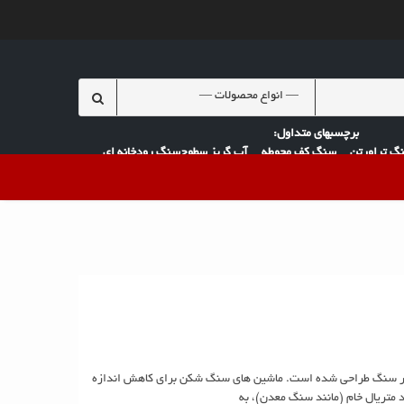
Search
for:
گ تراورتن
سنگ کف محوطه
آب گریز سطوح
سنگ رودخانه ای
در سنگ طراحی شده است. ماشین های سنگ شکن برای کاهش اندازه
د متریال خام (مانند سنگ معدن)، به