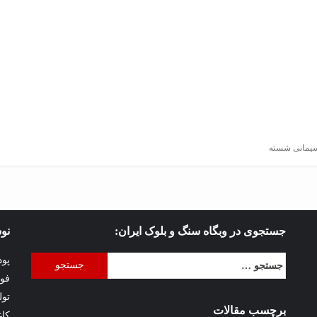
سیمانی شسته
جستجوی در وبگاه سنگ و بلوک ایران:
نوش
جستجو
پود
برای:
فوا
تول
برچسب مقالات
کاغ