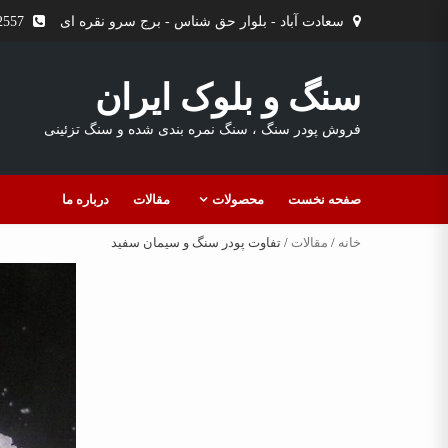
Ski
سعادت آباد - بلوار حق شناس - برج سرو نقره ای
9127102557
t
conten
سنگ و بلوک ایران
فروش پودر سنگ ، سنگ نمره بندی شده و سنگ تزئینی
صفحه نخست
محصولات
مقالات
درباره ما
خانه
/
مقالات
/ تفاوت پودر سنگ و سیمان سفید