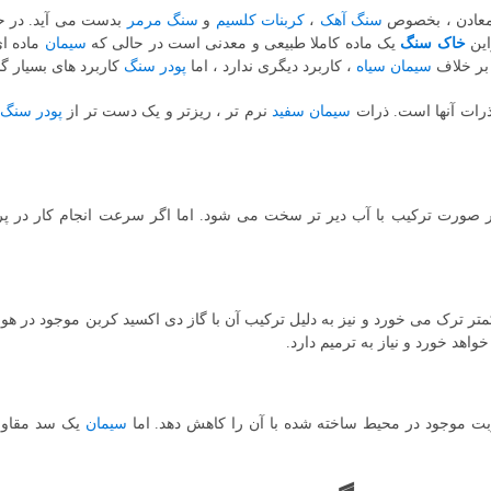
معادن ، بخصوص
سنگ آهک
،
کربنات کلسیم
و
سنگ مرمر
بدست می آید. در ح
این
خاک سنگ
یک ماده کاملا طبیعی و معدنی است در حالی که
سیمان
ماده ا
بر خلاف
سیمان سیاه
، کاربرد دیگری ندارد ، اما
پودر سنگ
کاربرد های بسیار گ
ذرات آنها است. ذرات
سیمان سفید
نرم تر ، ریزتر و یک دست تر از
پودر سنگ
در صورت ترکیب با آب دیر تر سخت می شود. اما اگر سرعت انجام کار در پ
ترک می خورد و نیز به دلیل ترکیب آن با گاز دی اکسید کربن موجود در هوا
هد خورد و نیاز به ترمیم دارد.
ت موجود در محیط ساخته شده با آن را کاهش دهد. اما
سیمان
یک سد مقاومت