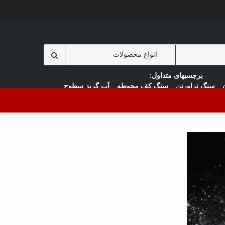
Search
for:
سنگ تراورتن
سنگ کف محوطه
آب گریز سطوح
سنگ رودخانه ای