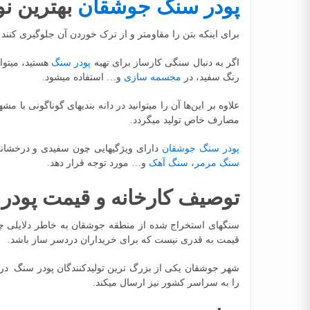
پودر سنگ جوشقان
بهترین نو
برای اینکه بتن را مقاوم‎تر و از ترک خوردن آن جلوگیری کنند و همچنین هزینه تولید بتن را کاهش دهند از افزودن
اگر به دنبال سنگی کارساز برای تهیه
پودر سنگ
هستید، می‎توانید از
رنگ سفید، در
مجسمه سازی
و… استفاده می‎شود.
علاوه بر این‌ها آن را می‎توانید در دانه بندی‎های گوناگونی با مش‎های متنوع مانند
مصارف خاص تولید می‎گردد.
پودر سنگ جوشقان
دارای ویژگی‎هایی چون سفیدی و درخشانی بسیار زیاد، ماندگاری رنگی و ظاهری، دانه بندی نرم و یکدست و… است که سبب شده این
سنگ مرمر
،
سنگ آهک
و… مورد توجه قرار دهد.
توصیف کارخانه و قیمت پود
قیمت به قدری نیست که برای خریداران دردسر ساز باشد.
شهر جوشقان یکی از بزرگ ترین تولیدکنندگان پودر سنگ در
را به سراسر کشور نیز ارسال می‎کند.