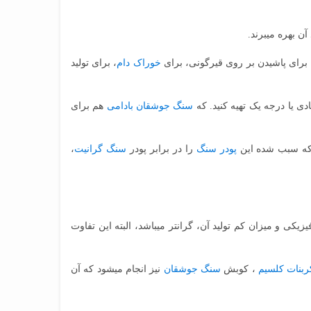
 بهره می‎برند.
رای پاشیدن بر روی قیرگونی، برای
خوراک دام
، برای تولید
سنگ جوشقان بادامی
هم برای
پودر سنگ
را در برابر پودر
سنگ‎ گرانیت
،
سنگ‎های استخراج شده از منطقه جوشقان به خاطر دلایلی چون: متفاوت بودن آن نسبت به دیگر سنگ‎های معمول، داشتن ویژگی‎های خاص فیزیکی و میزان کم تولید آن، گران‎تر می‎باشد، البته این تفاوت
ربنات کلسیم
، کوبش
سنگ جوشقان
نیز انجام می‎شود که آن