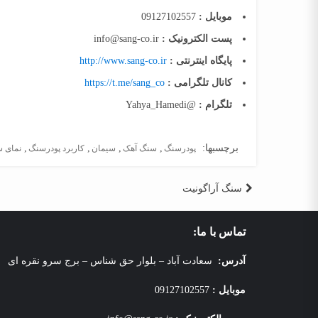
موبایل :
09127102557
پست الکترونیک :
info@sang-co.ir
پایگاه اینترنتی :
http://www.sang-co.ir
کانال تلگرامی :
https://t.me/sang_co
تلگرام :
@Yahya_Hamedi
برچسبها:
,
,
,
,
پودرسنگ
سنگ آهک
سیمان
کاربرد پودرسنگ
نمای 
راهبری
سنگ آراگونیت
نوشته
تماس با ما:
آدرس:
سعادت آباد – بلوار حق شناس – برج سرو نقره ای
موبایل :
09127102557