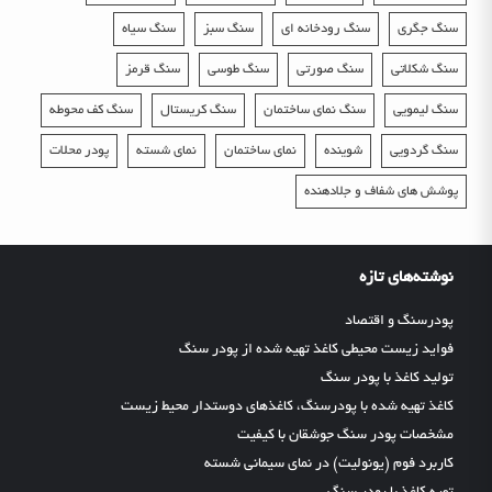
سنگ جگری
سنگ رودخانه ای
سنگ سبز
سنگ سیاه
سنگ شکلاتی
سنگ صورتی
سنگ طوسی
سنگ قرمز
سنگ لیمویی
سنگ نمای ساختمان
سنگ کریستال
سنگ کف محوطه
سنگ گردویی
شوینده
نمای ساختمان
نمای شسته
پودر محلات
پوشش های شفاف و جلادهنده
نوشته‌های تازه
پودرسنگ و اقتصاد
فواید زیست محیطی کاغذ تهیه شده از پودر سنگ
تولید کاغذ با پودر سنگ
کاغذ تهیه شده با پودرسنگ، کاغذهای دوستدار محیط زیست
مشخصات پودر سنگ جوشقان با کیفیت
کاربرد فوم (یونولیت) در نمای سیمانی شسته