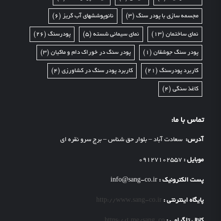
مجسمه سازی با پودر سنگ
(3)
نانوپوششهای آب گریز
(6)
نمای ساختمان
(13)
نمای سیمانی شسته
(5)
پودرسنگ
(26)
پودر سنگ جوشقان
(1)
پودر سنگ در خوراک دام و ماکیان
(3)
کاربرد پودرسنگ
(21)
کاربرد پودر سنگ در کشاورزی
(4)
کاغذ سنگی
(4)
تماس با ما:
آدرس:
سعادت آباد – بلوار حق شناس – برج سرو نقره ای
موبایل :
09127102557
پست الکترونیک :
info@sang-co.ir
پایگاه اینترنتی :
http://www.sang-co.ir
کانال تلگرامی :
https://t.me/sang_co