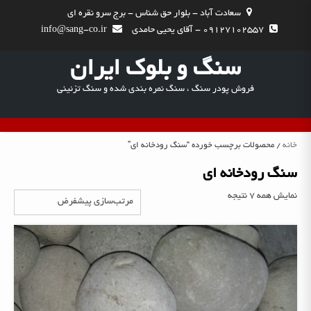
Ski
سعادت آباد - بلوار حق شناس - برج سرو نقره ای
t
09127102557 - آقای یحیی حامدی
info@sang-co.ir
conten
سنگ و بلوک ایران
فروش پودر سنگ ، سنگ نمره بندی شده و سنگ تزئینی
خانه
/ محصولات برچسب خورده “سنگ رودخانه ای”
سنگ رودخانه ای
نمایش همه 7 نتیجه