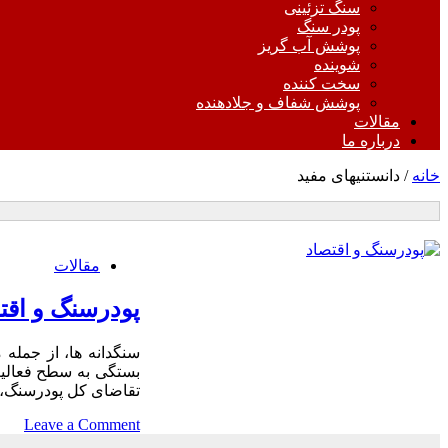
سنگ تزئینی
پودر سنگ
پوشش آب گریز
شوینده
سخت کننده
پوشش شفاف و جلادهنده
مقالات
درباره ما
خانه
/ دانستنیهای مفید
دانستنیهای
مقالات
مفید
پودرسنگ و اقت
سنگدانه ها، از جمله 
بستگی به سطح فعالیت
تقاضای کل پودرسنگ،
on
Leave a Comment
پود