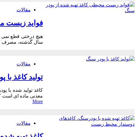
و
مقالات
اقتص
فواید زیست مح
سال گذشته، مصرف کاغذ معمولی در سراسر جهان 400 
مقالات
تولید کاغذ با پ
معدنی ماده ای است که مانند ا
More
مقالات
کاغذ تهیه شده