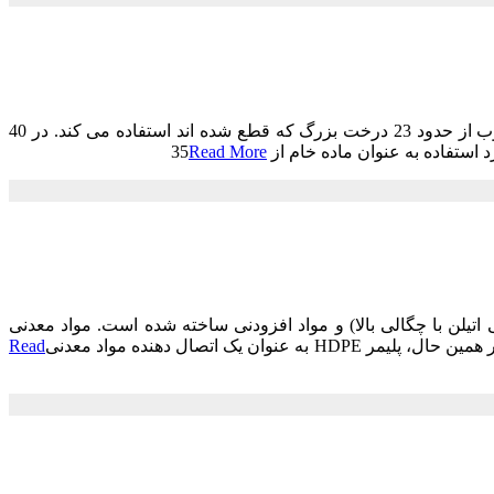
هیچ درختی قطع نمی شود یک تن کاغذ معمولی ساخته شده از چوب از حدود 4 تن خرده چوب از حدود 23 درخت بزرگ که قطع شده اند استفاده می کند. در 40
Read More
ید شده با پودر سنگ از مخلوطی از مواد معدنی پودری معدنی، پلاستیک HDPE (پلی اتیلن با چگالی بالا) و مواد افزودنی ساخته شده است. مواد معدنی
 اتصال دهنده مواد معدنی
Read