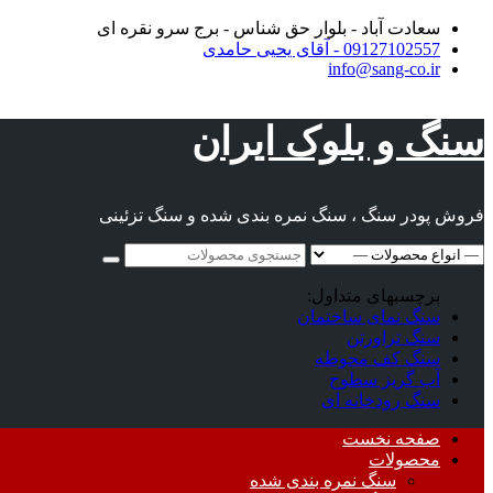
Skip
سعادت آباد - بلوار حق شناس - برج سرو نقره ای
to
09127102557 - آقای یحیی حامدی
content
info@sang-co.ir
سنگ و بلوک ایران
فروش پودر سنگ ، سنگ نمره بندی شده و سنگ تزئینی
Search
for:
سنگ نمای ساختمان
سنگ تراورتن
سنگ کف محوطه
آب گریز سطوح
سنگ رودخانه ای
Primary
صفحه نخست
Menu
محصولات
سنگ نمره بندی شده