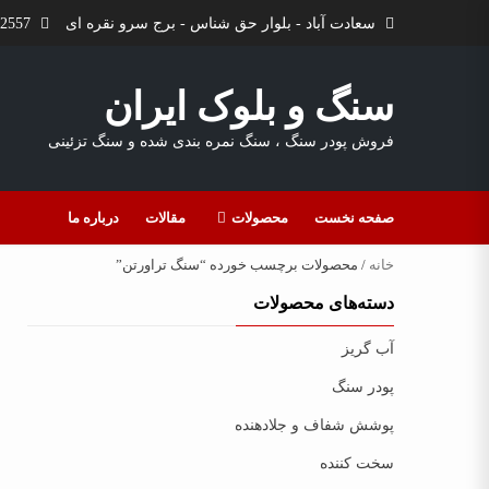
Ski
سعادت آباد - بلوار حق شناس - برج سرو نقره ای
09127102557
t
conten
سنگ و بلوک ایران
فروش پودر سنگ ، سنگ نمره بندی شده و سنگ تزئینی
صفحه نخست
محصولات
مقالات
درباره ما
خانه
/ محصولات برچسب خورده “سنگ تراورتن”
دسته‌های محصولات
آب گریز
پودر سنگ
پوشش شفاف و جلادهنده
سخت کننده