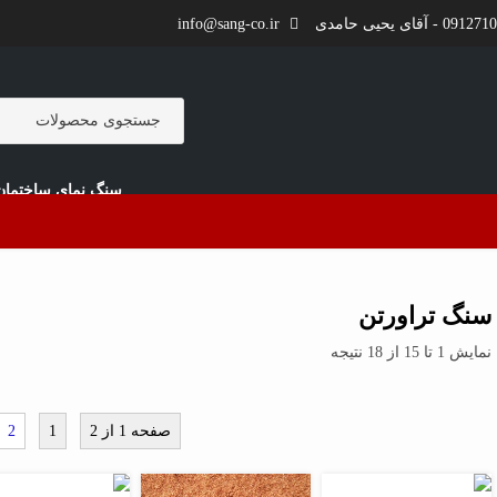
 - آقای یحیی حامدی
info@sang-co.ir
سنگ نمای ساختمان
سنگ تراورتن
نمایش 1 تا 15 از 18 نتیجه
صفحه 1 از 2
1
2