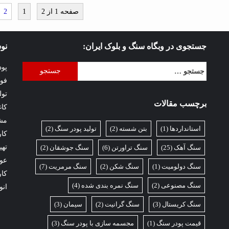
صفحه 1 از 2
1
2
جستجوی در وبگاه سنگ و بلوک ایران:
نوش
جستجو
پود
برای:
فوا
تول
برچسب مقالات
کاغ
مش
استانداردها
(1)
بتن شسته
(2)
تولید پودر سنگ
(2)
کار
تهی
سنگ آهک
(25)
سنگ تراورتن
(6)
سنگ جوشقان
(2)
عوا
سنگ دولومیت
(1)
سنگ شکن
(2)
سنگ مرمریت
(7)
کار
سنگ مصنوعی
(2)
سنگ نمره بندی شده
(4)
انو
سنگ کریستال
(3)
سنگ گرانیت
(2)
سیمان
(3)
قیمت پودر سنگ
(1)
مجسمه سازی با پودر سنگ
(3)