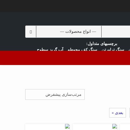
Search
for:
سنگ تراورتن
سنگ کف محوطه
آب گریز سطوح
سنگ رودخانه ای
بعدی »