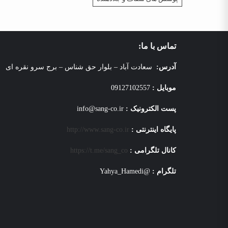
تماس با ما:
آدرس:
سعادت آباد – بلوار حق شناس – برج سرو نقره ای
موبایل :
09127102557
پست الکترونیک :
info@sang-co.ir
پایگاه اینترنتی :
http://www.sang-co.ir
کانال تلگرامی :
https://t.me/sang_co
تلگرام :
@Yahya_Hamedi