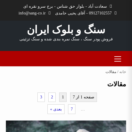
Ski
سعادت آباد - بلوار حق شناس - برج سرو نقره ای
t
09127102557 - آقای یحیی حامدی
info@sang-co.ir
conten
سنگ و بلوک ایران
فروش پودر سنگ ، سنگ نمره بندی شده و سنگ تزئینی
Primary
Menu
خانه
/ مقالات
مقالات
صفحه 1 از 7
1
2
3
…
7
بعدی »